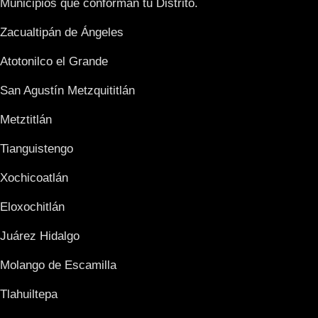
Municipios que conforman tu Distrito.
Zacualtipán de Ángeles
Atotonilco el Grande
San Agustín Metzquititlán
Metztitlán
Tianguistengo
Xochicoatlán
Eloxochitlán
Juárez Hidalgo
Molango de Escamilla
Tlahuiltepa